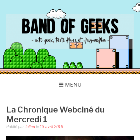
Aller
au
contenu
BAND OF GEEKS
Actu Geek d'hier et d'aujourd'hui
MENU
La Chronique Webciné du
Mercredi 1
Publié par
Julien
le
13 avril 2016