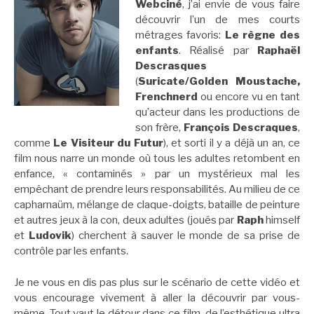
Webciné
, j’ai envie de vous faire
découvrir l’un de mes courts
métrages favoris:
Le règne des
enfants
. Réalisé par
Raphaël
Descrasques
(
Suricate/Golden Moustache,
Frenchnerd
ou encore vu en tant
qu’acteur dans les productions de
son frère,
François Descraques
,
comme
Le Visiteur du Futur
), et sorti il y a déjà un an, ce
film nous narre un monde où tous les adultes retombent en
enfance, « contaminés » par un mystérieux mal les
empêchant de prendre leurs responsabilités. Au milieu de ce
capharnaüm, mélange de claque-doigts, bataille de peinture
et autres jeux à la con, deux adultes (joués par
Raph
himself
et
Ludovik
) cherchent à sauver le monde de sa prise de
contrôle par les enfants.
Je ne vous en dis pas plus sur le scénario de cette vidéo et
vous encourage vivement à aller la découvrir par vous-
même. Tout vaut le détour dans ce film, de l’esthétique ultra