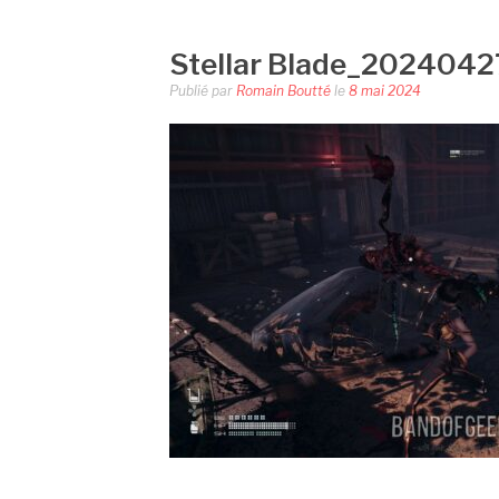
Stellar Blade_202404
Publié par
Romain Boutté
le
8 mai 2024