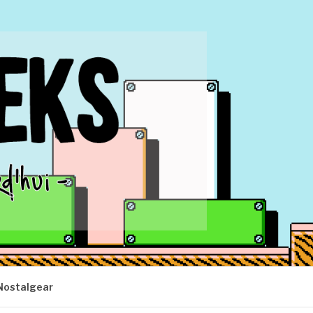
Nostalgear