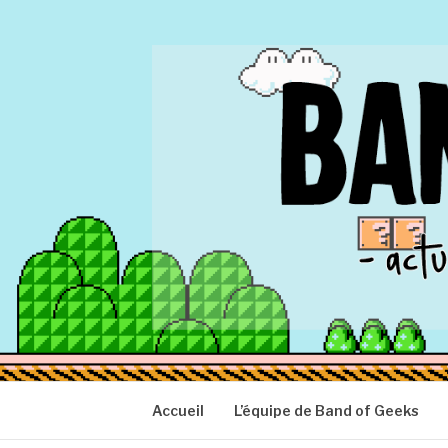
Aller
au
contenu
BAND OF GEEK
Actu Geek d'hier et d'aujourd'hui
Accueil
L’équipe de Band of Geeks