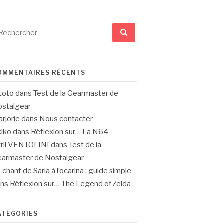
cherche
ur
OMMENTAIRES RÉCENTS
toto
dans
Test de la Gearmaster de
stalgear
rjorie
dans
Nous contacter
iko
dans
Réflexion sur… La N64
ril VENTOLINI
dans
Test de la
armaster de Nostalgear
 chant de Saria à l’ocarina : guide simple
ans
Réflexion sur… The Legend of Zelda
ATÉGORIES