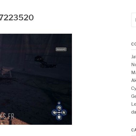
27223520
Re
po
:
C
Ja
No
Ma
Ak
Cy
Ge
Le
d
C