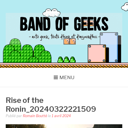
Aller
au
contenu
BAND OF GEEKS
Actu Geek d'hier et d'aujourd'hui
MENU
Rise of the
Ronin_20240322221509
Publié par
Romain Boutté
le
1 avril 2024