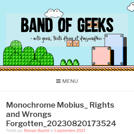
Aller
au
contenu
BAND OF GEEKS
Actu Geek d'hier et d'aujourd'hui
MENU
Monochrome Mobius_ Rights
and Wrongs
Forgotten_20230820173524
Publié par
Romain Boutté
le
1 septembre 2023