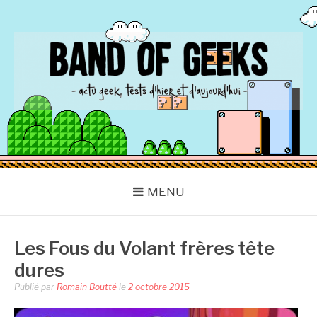
Aller
au
contenu
BAND OF GEEKS
Actu Geek d'hier et d'aujourd'hui
MENU
Les Fous du Volant frères tête
dures
Publié par
Romain Boutté
le
2 octobre 2015