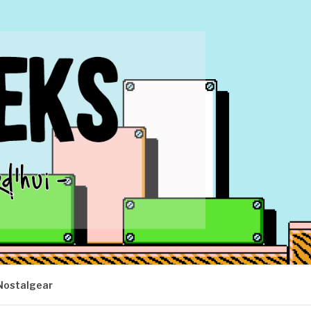
Nostalgear