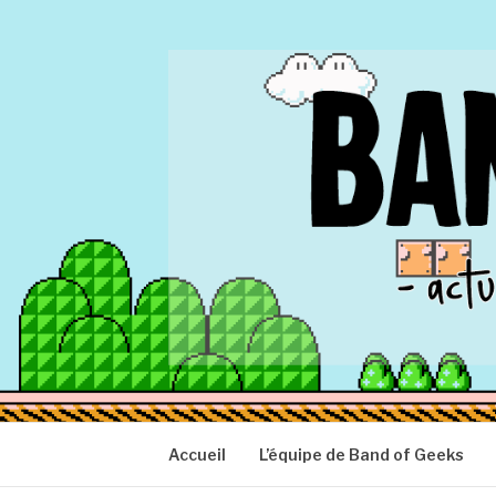
Aller
au
contenu
BAND OF GEEK
Actu Geek d'hier et d'aujourd'hui
Accueil
L’équipe de Band of Geeks