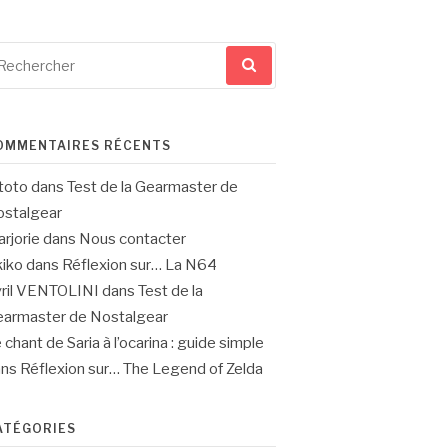
cherche
ur
OMMENTAIRES RÉCENTS
toto
dans
Test de la Gearmaster de
stalgear
rjorie
dans
Nous contacter
iko
dans
Réflexion sur… La N64
ril VENTOLINI
dans
Test de la
armaster de Nostalgear
 chant de Saria à l’ocarina : guide simple
ans
Réflexion sur… The Legend of Zelda
ATÉGORIES