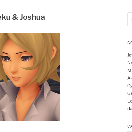
eku & Joshua
Re
po
:
C
Ja
No
Ma
Ak
Cy
Ge
Le
d
C