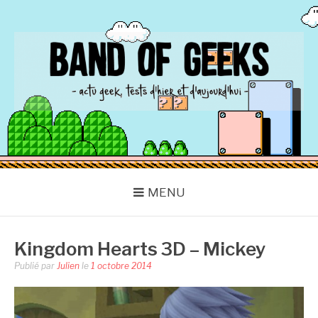
Aller
au
contenu
BAND OF GEEKS
Actu Geek d'hier et d'aujourd'hui
MENU
Kingdom Hearts 3D – Mickey
Publié par
Julien
le
1 octobre 2014