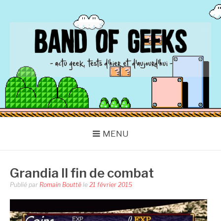
Aller
au
contenu
BAND OF GEEKS
Actu Geek d'hier et d'aujourd'hui
MENU
Grandia II fin de combat
Publié par
Romain Boutté
le
21 février 2015