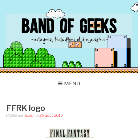
Aller
au
contenu
BAND OF GEEKS
Actu Geek d'hier et d'aujourd'hui
MENU
FFRK logo
Publié par
Julien
le
25 août 2015