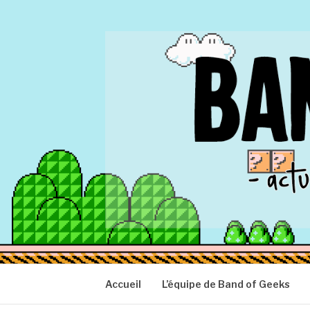
Aller
au
contenu
BAND OF GEEK
Actu Geek d'hier et d'aujourd'hui
Accueil
L’équipe de Band of Geeks