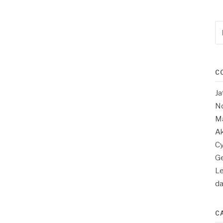
Re
po
:
C
Ja
No
Ma
Ak
Cy
Ge
Le
d
C