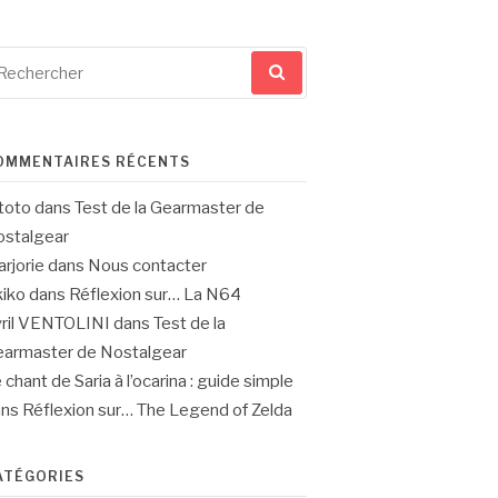
cherche
ur
OMMENTAIRES RÉCENTS
toto
dans
Test de la Gearmaster de
stalgear
rjorie
dans
Nous contacter
iko
dans
Réflexion sur… La N64
ril VENTOLINI
dans
Test de la
armaster de Nostalgear
 chant de Saria à l’ocarina : guide simple
ans
Réflexion sur… The Legend of Zelda
ATÉGORIES