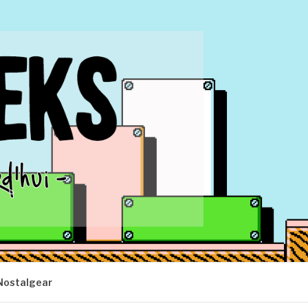
Nostalgear