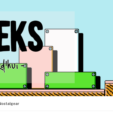
Nostalgear