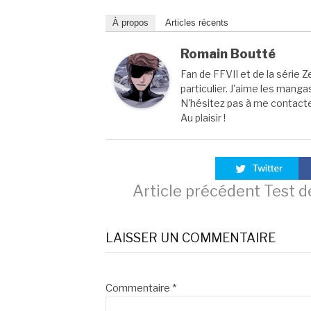
À propos
Articles récents
Romain Boutté
Fan de FFVII et de la série Z
particulier. J'aime les manga
N'hésitez pas à me contacter
Au plaisir !
Lire
Article précédent
Test d
la
LAISSER UN COMMENTAIRE
suite
Commentaire
*