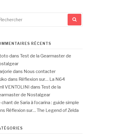
cherche
ur
OMMENTAIRES RÉCENTS
toto
dans
Test de la Gearmaster de
stalgear
rjorie
dans
Nous contacter
iko
dans
Réflexion sur… La N64
ril VENTOLINI
dans
Test de la
armaster de Nostalgear
 chant de Saria à l’ocarina : guide simple
ans
Réflexion sur… The Legend of Zelda
ATÉGORIES