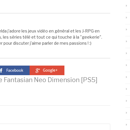
elda j'adore les jeux vidéo en général et les J-RPG en
s, les séries télé et tout ce qui touche à la "geekerie".
 pour discuter j'aime parler de mes passions ! :)
e Fantasian Neo Dimension [PS5]