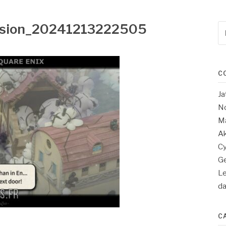
sion_20241213222505
Re
po
:
C
Ja
No
Ma
Ak
Cy
Ge
Le
d
C