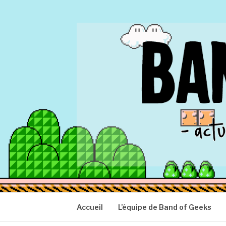
Aller
au
contenu
BAND OF GEEK
Actu Geek d'hier et d'aujourd'hui
Accueil
L’équipe de Band of Geeks