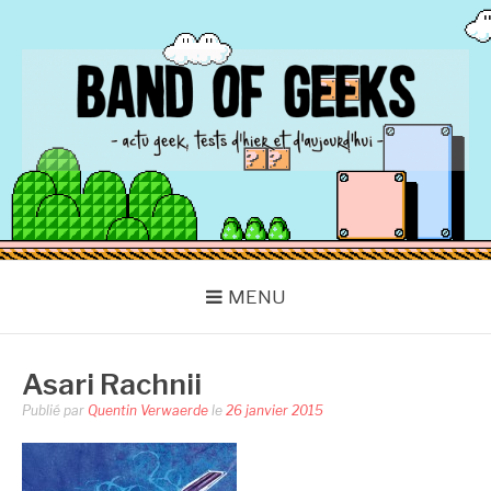
Aller
au
contenu
BAND OF GEEKS
Actu Geek d'hier et d'aujourd'hui
MENU
Asari Rachnii
Publié par
Quentin Verwaerde
le
26 janvier 2015