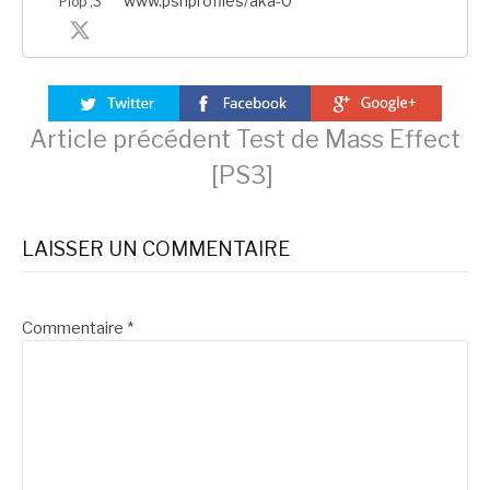
www.psnprofiles/aka-0
Plop ;3
Lire
Article précédent
Test de Mass Effect
[PS3]
la
LAISSER UN COMMENTAIRE
suite
Commentaire
*