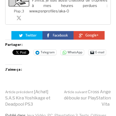
PSVita, je suis aussi chasseur de trophées
à mes heures perdues :
www.psnprofiles/aka-0
Plop ;3
Partager :
Telegram
WhatsApp
E-mail
J’aime ça :
Lire
[Achat]
Cross Ange
Article précédent
Article suivant
S.A.S Kira Yoshikage et
déboule sur PlayStation
Deadpool PS3
Vita
la
Publié dans
Jeux Vidéo
,
PC
,
Playstation 3
,
Tests, Critiques