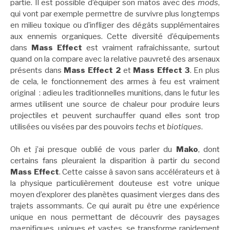
partie. Il est possible d’équiper son matos avec des
mods
,
qui vont par exemple permettre de survivre plus longtemps
en milieu toxique ou d’infliger des dégâts supplémentaires
aux ennemis organiques. Cette diversité d’équipements
dans
Mass Effect
est vraiment rafraîchissante, surtout
quand on la compare avec la relative pauvreté des arsenaux
présents dans
Mass Effect 2
et
Mass Effect 3
. En plus
de cela, le fonctionnement des armes à feu est vraiment
original : adieu les traditionnelles munitions, dans le futur les
armes utilisent une source de chaleur pour produire leurs
projectiles et peuvent surchauffer quand elles sont trop
utilisées ou visées par des pouvoirs
techs
et
biotiques
.
Oh et j’ai presque oublié de vous parler du
Mako
, dont
certains fans pleuraient la disparition à partir du second
Mass Effect
. Cette caisse à savon sans accélérateurs et à
la physique particulièrement douteuse est votre unique
moyen d’explorer des planètes quasiment vierges dans des
trajets assommants. Ce qui aurait pu être une expérience
unique en nous permettant de découvrir des paysages
magnifiques, uniques et vastes, se transforme rapidement