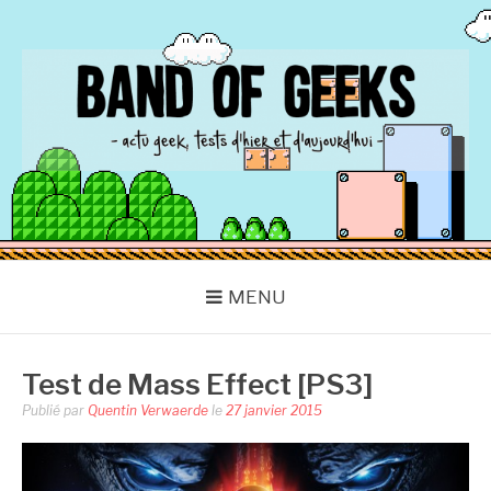
Aller
au
contenu
BAND OF GEEKS
Actu Geek d'hier et d'aujourd'hui
MENU
Test de Mass Effect [PS3]
Publié par
Quentin Verwaerde
le
27 janvier 2015