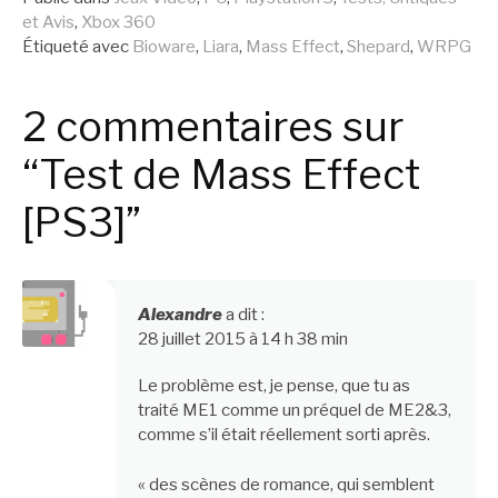
et Avis
,
Xbox 360
suite
Étiqueté avec
Bioware
,
Liara
,
Mass Effect
,
Shepard
,
WRPG
2 commentaires sur
“Test de Mass Effect
[PS3]”
Alexandre
a dit :
28 juillet 2015 à 14 h 38 min
Le problème est, je pense, que tu as
traité ME1 comme un préquel de ME2&3,
comme s’il était réellement sorti après.
« des scènes de romance, qui semblent