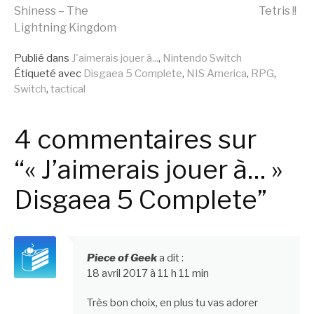
Shiness – The
Tetris !!
la
Lightning Kingdom
Publié dans
J'aimerais jouer à...
,
Nintendo Switch
suite
Étiqueté avec
Disgaea 5 Complete
,
NIS America
,
RPG
,
Switch
,
tactical
4 commentaires sur
“« J’aimerais jouer à… »
Disgaea 5 Complete”
Piece of Geek
a dit :
18 avril 2017 à 11 h 11 min
Très bon choix, en plus tu vas adorer