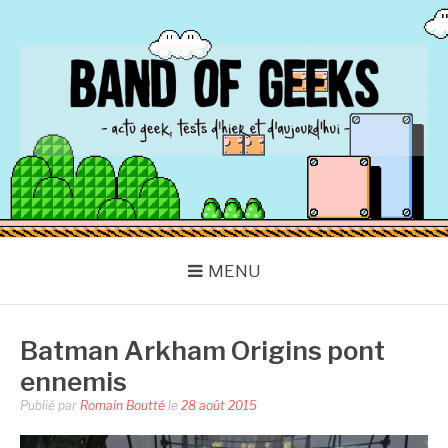
Aller
au
contenu
BAND OF GEEKS
Actu Geek d'hier et d'aujourd'hui
MENU
Batman Arkham Origins pont
ennemis
Publié par
Romain Boutté
le
28 août 2015