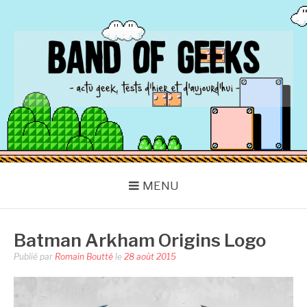
Aller
au
contenu
BAND OF GEEKS
Actu Geek d'hier et d'aujourd'hui
MENU
Batman Arkham Origins Logo
Publié par
Romain Boutté
le
28 août 2015