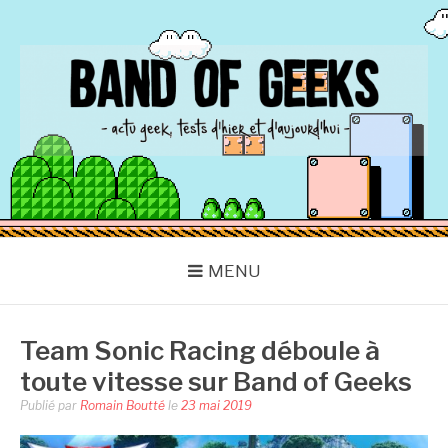
Aller
au
contenu
BAND OF GEEKS
Actu Geek d'hier et d'aujourd'hui
MENU
Team Sonic Racing déboule à
toute vitesse sur Band of Geeks
Publié par
Romain Boutté
le
23 mai 2019