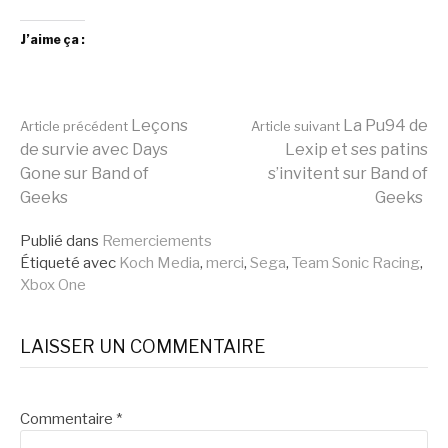
J’aime ça :
Lire
Leçons
La Pu94 de
Article précédent
Article suivant
de survie avec Days
Lexip et ses patins
Gone sur Band of
s’invitent sur Band of
la
Geeks
Geeks
Publié dans
Remerciements
suite
Étiqueté avec
Koch Media
,
merci
,
Sega
,
Team Sonic Racing
,
Xbox One
LAISSER UN COMMENTAIRE
Commentaire
*