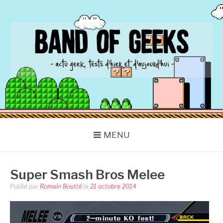
Aller
au
contenu
BAND OF GEEKS
Actu Geek d'hier et d'aujourd'hui
MENU
Super Smash Bros Melee
Publié par
Romain Boutté
le
21 octobre 2014