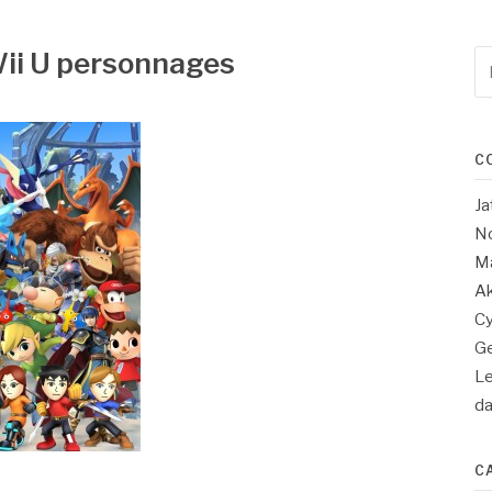
ii U personnages
Re
po
:
C
Ja
No
Ma
Ak
Cy
Ge
Le
d
C