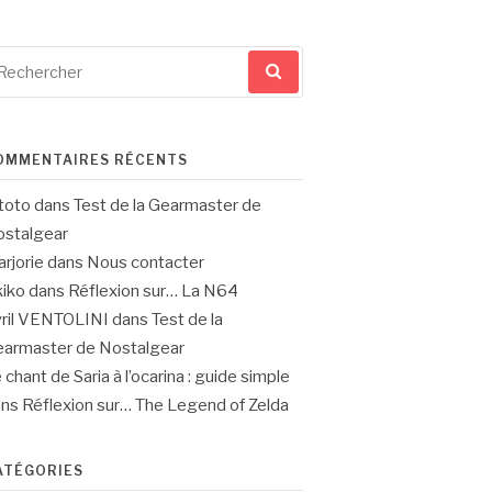
cherche
ur
OMMENTAIRES RÉCENTS
toto
dans
Test de la Gearmaster de
stalgear
rjorie
dans
Nous contacter
iko
dans
Réflexion sur… La N64
ril VENTOLINI
dans
Test de la
armaster de Nostalgear
 chant de Saria à l’ocarina : guide simple
ans
Réflexion sur… The Legend of Zelda
ATÉGORIES