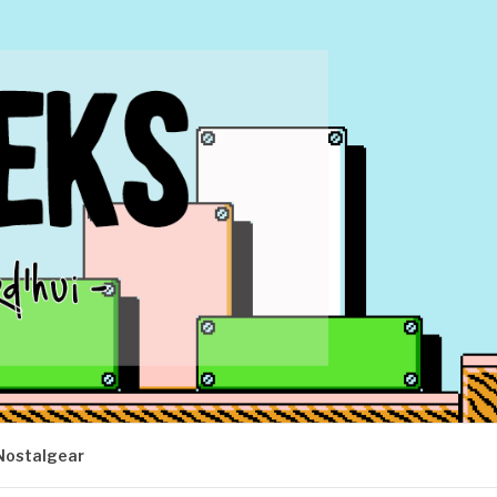
Nostalgear