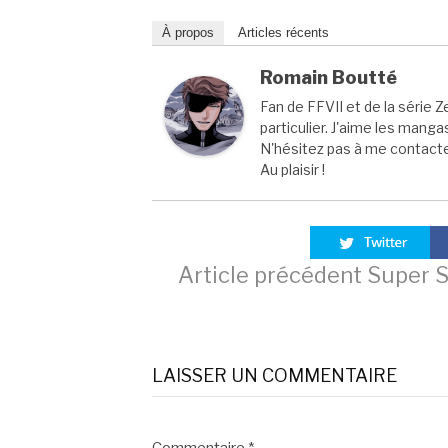
À propos
Articles récents
Romain Boutté
Fan de FFVII et de la série Z
particulier. J'aime les manga
N'hésitez pas à me contacter
Au plaisir !
Lire
Article précédent
Super S
la
LAISSER UN COMMENTAIRE
suite