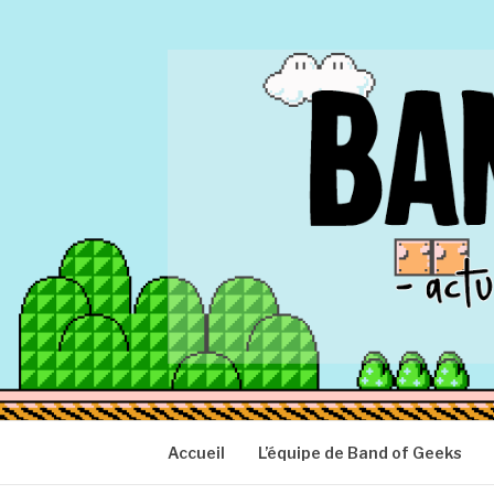
Aller
au
contenu
BAND OF GEEK
Actu Geek d'hier et d'aujourd'hui
Accueil
L’équipe de Band of Geeks