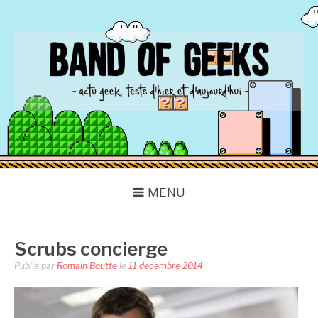
Aller
au
contenu
BAND OF GEEKS
Actu Geek d'hier et d'aujourd'hui
MENU
Scrubs concierge
Publié par
Romain Boutté
le
11 décembre 2014