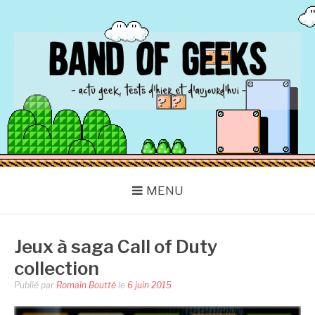
Aller
au
contenu
BAND OF GEEKS
Actu Geek d'hier et d'aujourd'hui
MENU
Jeux à saga Call of Duty
collection
Publié par
Romain Boutté
le
6 juin 2015