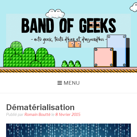
Aller
au
contenu
BAND OF GEEKS
Actu Geek d'hier et d'aujourd'hui
MENU
Dématérialisation
Publié par
Romain Boutté
le
8 février 2015