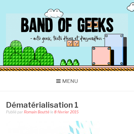
Aller
au
contenu
BAND OF GEEKS
Actu Geek d'hier et d'aujourd'hui
MENU
Dématérialisation 1
Publié par
Romain Boutté
le
8 février 2015