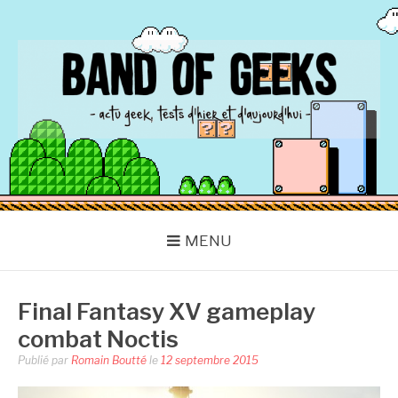
Aller
au
contenu
BAND OF GEEKS
Actu Geek d'hier et d'aujourd'hui
MENU
Final Fantasy XV gameplay
combat Noctis
Publié par
Romain Boutté
le
12 septembre 2015