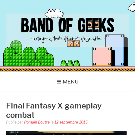
Aller
au
contenu
BAND OF GEEKS
Actu Geek d'hier et d'aujourd'hui
MENU
Final Fantasy X gameplay
combat
Publié par
Romain Boutté
le
12 septembre 2015