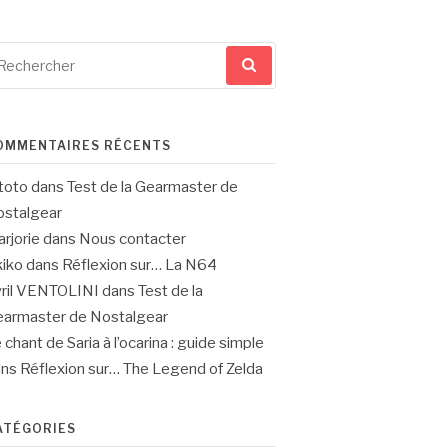
cherche
ur
OMMENTAIRES RÉCENTS
toto
dans
Test de la Gearmaster de
stalgear
rjorie
dans
Nous contacter
iko
dans
Réflexion sur… La N64
ril VENTOLINI
dans
Test de la
armaster de Nostalgear
 chant de Saria à l’ocarina : guide simple
ans
Réflexion sur… The Legend of Zelda
ATÉGORIES