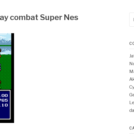
lay combat Super Nes
Re
po
:
C
Ja
No
Ma
Ak
Cy
Ge
Le
d
C