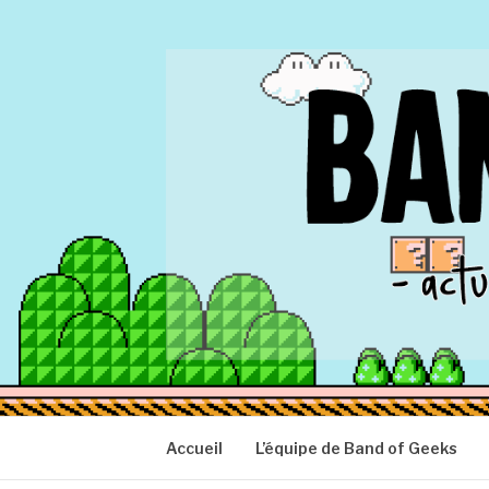
Aller
au
contenu
BAND OF GEEK
Actu Geek d'hier et d'aujourd'hui
Accueil
L’équipe de Band of Geeks