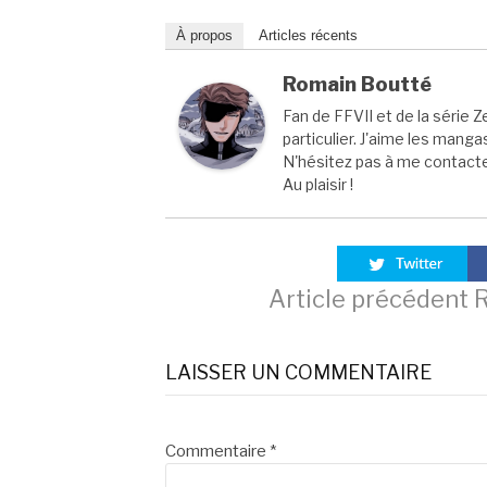
À propos
Articles récents
Romain Boutté
Fan de FFVII et de la série Z
particulier. J'aime les manga
N'hésitez pas à me contacter
Au plaisir !
Lire
Article précédent
R
la
LAISSER UN COMMENTAIRE
suite
Commentaire
*