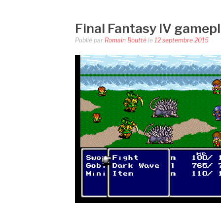
Final Fantasy IV gamep
Publié par
Romain Boutté
le
12 septembre 2015