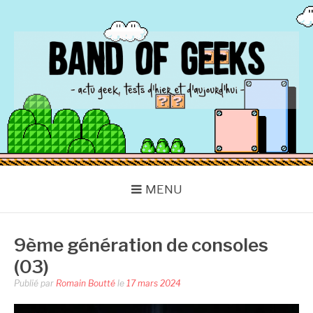
Aller
au
contenu
BAND OF GEEKS
Actu Geek d'hier et d'aujourd'hui
MENU
9ème génération de consoles
(03)
Publié par
Romain Boutté
le
17 mars 2024