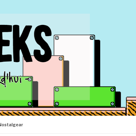
Nostalgear