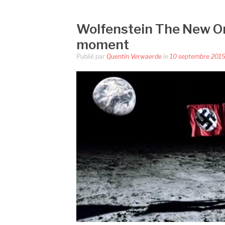
Wolfenstein The New Or
moment
Publié par
Quentin Verwaerde
le
10 septembre 201