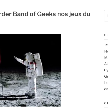
der Band of Geeks nos jeux du
Re
po
:
5
C
Ja
No
Ma
Ak
Cy
Ge
Le
d
C