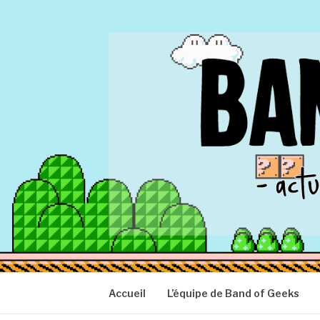
Aller
au
contenu
BAND OF GEEK
Actu Geek d'hier et d'aujourd'hui
Accueil
L’équipe de Band of Geeks