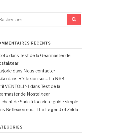
cherche
ur
OMMENTAIRES RÉCENTS
toto
dans
Test de la Gearmaster de
stalgear
rjorie
dans
Nous contacter
iko
dans
Réflexion sur… La N64
ril VENTOLINI
dans
Test de la
armaster de Nostalgear
 chant de Saria à l’ocarina : guide simple
ans
Réflexion sur… The Legend of Zelda
ATÉGORIES