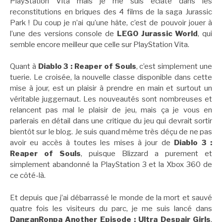
PlayStation Vita mais je me suis éclaté dans les
reconstitutions en briques des 4 films de la saga Jurassic
Park ! Du coup je n’ai qu’une hâte, c’est de pouvoir jouer à
l’une des versions console de
LEGO Jurassic World
, qui
semble encore meilleur que celle sur PlayStation Vita.
Quant à
Diablo 3 : Reaper of Souls
, c’est simplement une
tuerie. Le croisée, la nouvelle classe disponible dans cette
mise à jour, est un plaisir à prendre en main et surtout un
véritable juggernaut. Les nouveautés sont nombreuses et
relancent pas mal le plaisir de jeu, mais ça je vous en
parlerais en détail dans une critique du jeu qui devrait sortir
bientôt sur le blog. Je suis quand même très déçu de ne pas
avoir eu accès à toutes les mises à jour de
Diablo 3 :
Reaper of Souls
, puisque Blizzard a purement et
simplement abandonné la PlayStation 3 et la Xbox 360 de
ce côté-là.
Et depuis que j’ai débarrassé le monde de la mort et sauvé
quatre fois les visiteurs du parc, je me suis lancé dans
DanganRonpa Another Episode : Ultra Despair Girls
,