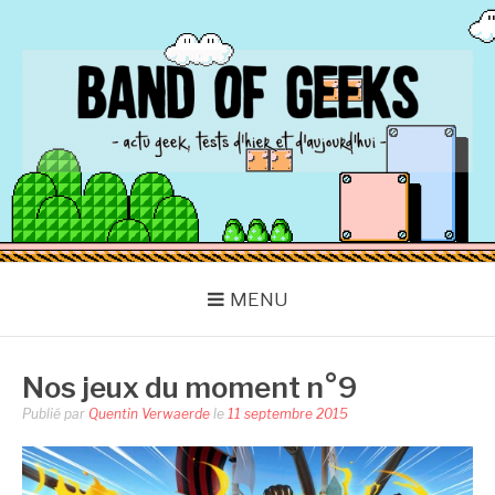
Aller
au
contenu
BAND OF GEEKS
Actu Geek d'hier et d'aujourd'hui
MENU
Nos jeux du moment n°9
Publié par
Quentin Verwaerde
le
11 septembre 2015