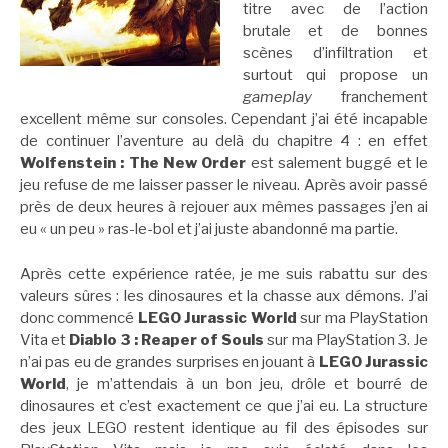
titre avec de l’action
brutale et de bonnes
scènes d’infiltration et
surtout qui propose un
gameplay
franchement
excellent même sur consoles. Cependant j’ai été incapable
de continuer l’aventure au delà du chapitre 4 : en effet
Wolfenstein : The New Order
est salement buggé et le
jeu refuse de me laisser passer le niveau. Après avoir passé
près de deux heures à rejouer aux mêmes passages j’en ai
eu « un peu » ras-le-bol et j’ai juste abandonné ma partie.
Après cette expérience ratée, je me suis rabattu sur des
valeurs sûres : les dinosaures et la chasse aux démons. J’ai
donc commencé
LEGO Jurassic World
sur ma PlayStation
Vita et
Diablo 3 : Reaper of Souls
sur ma PlayStation 3. Je
n’ai pas eu de grandes surprises en jouant à
LEGO Jurassic
World
, je m’attendais à un bon jeu, drôle et bourré de
dinosaures et c’est exactement ce que j’ai eu. La structure
des jeux LEGO restent identique au fil des épisodes sur