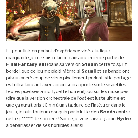
Et pour finir, en parlant d’expérience vidéo-ludique
marquante, je me suis relancé dans une énième partie de
Final Fantasy VIII
(dans sa version
Steam
cette fois). Et
bordel, que ce jeu me plait! Même si
Squall
et sa bande ont
pris un sacré coup de vieux pixellement parlant, si le portage
est ultra fainéant avec aucun soin apporté sur le visuel (les
textes pixelisés à mort, cette horreur!), ou sur les musiques
(dire que la version orchestrale de l’
ost
est juste ultime et
que ça aurait pris 10 mn à un stagiaire de l’intégrer dans le
jeu…), je suis toujours conquis par la lutte des
Seeds
contre
cette p****** de sorcière ! Sur ce, je vous laisse, j’ai un
Hydre
à débarrasser de ses horribles aliens!