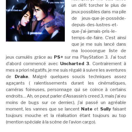
un défi: torcher le plus de
jeux possibles dans ma pile
de jeux-que-je-possède-
depuis-des-lustres-et-
que-j’ai-jamais-pris-le-
temps-de-faire. C’est ainsi
que je me suis lancé dans
ma looooongue liste de
jeux cumulés grâce au
PS+
sur ma PlayStation 3. J’ai tout
d’abord commencé avec
Uncharted 3
. Contrairement à
mes a priori négatifs, je me suis régalé à suivre les aventures
de
Drake
. Malgré quelques soucis techniques assez
agaçants ( ralentissements durant les cinématiques,
caméras foireuses, personnage qui se coince à certains
endroits… Ah, on peut parler d’Assassin’s creed 3, mais j’ai eu
moins de bugs sur ce dernier.), j’ai passé un agréable
moment, les vannes que se lancent
Nate
et
Sully
faisant
toujours mouche et la réalisation étant toujours au top
(mention spéciale à la scène de l’avion cargo).