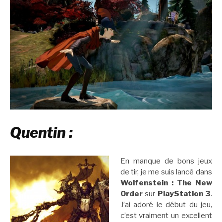
Quentin :
En manque de bons jeux
de tir, je me suis lancé dans
Wolfenstein : The New
Order
sur
PlayStation 3
.
J’ai adoré le début du jeu,
c’est vraiment un excellent