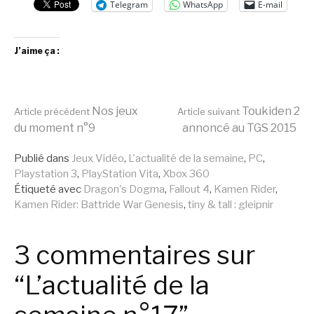
Telegram
WhatsApp
E-mail
J’aime ça :
Lire
Nos jeux
Toukiden 2
Article précédent
Article suivant
du moment n°9
annoncé au TGS 2015
la
Publié dans
Jeux Vidéo
,
L'actualité de la semaine
,
PC
,
Playstation 3
,
PlayStation Vita
,
Xbox 360
Étiqueté avec
Dragon's Dogma
,
Fallout 4
,
Kamen Rider
,
suite
Kamen Rider: Battride War Genesis
,
tiny & tall : gleipnir
3 commentaires sur
“L’actualité de la