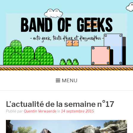
Aller
au
contenu
BAND OF GEEKS
Actu Geek d'hier et d'aujourd'hui
MENU
L’actualité de la semaine n°17
Publié par
Quentin Verwaerde
le
14 septembre 2015