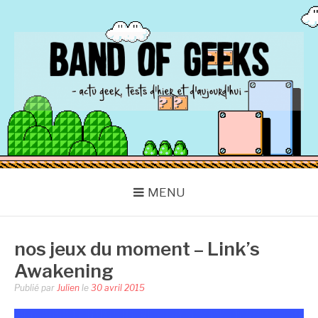
Aller
au
contenu
BAND OF GEEKS
Actu Geek d'hier et d'aujourd'hui
MENU
nos jeux du moment – Link’s
Awakening
Publié par
Julien
le
30 avril 2015