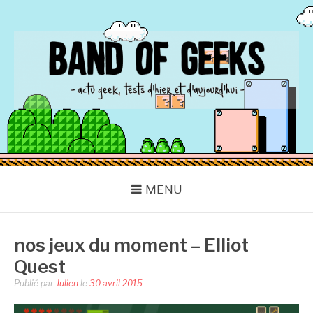
Aller
au
contenu
BAND OF GEEKS
Actu Geek d'hier et d'aujourd'hui
MENU
nos jeux du moment – Elliot
Quest
Publié par
Julien
le
30 avril 2015