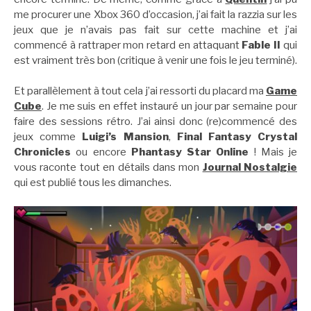
me procurer une Xbox 360 d’occasion, j’ai fait la razzia sur les
jeux que je n’avais pas fait sur cette machine et j’ai
commencé à rattraper mon retard en attaquant
Fable II
qui
est vraiment très bon (critique à venir une fois le jeu terminé).
Et parallèlement à tout cela j’ai ressorti du placard ma
Game
Cube
. Je me suis en effet instauré un jour par semaine pour
faire des sessions rétro. J’ai ainsi donc (re)commencé des
jeux comme
Luigi’s Mansion
,
Final Fantasy Crystal
Chronicles
ou encore
Phantasy Star Online
! Mais je
vous raconte tout en détails dans mon
Journal Nostalgie
qui est publié tous les dimanches.