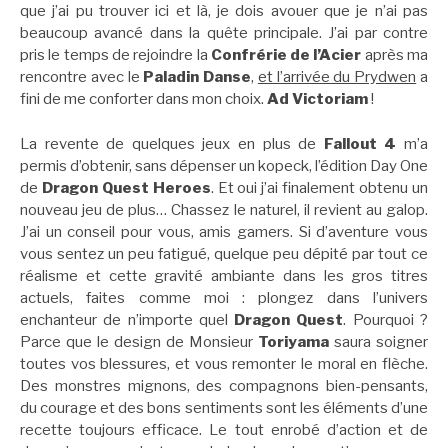
que j’ai pu trouver ici et là, je dois avouer que je n’ai pas
beaucoup avancé dans la quête principale. J’ai par contre
pris le temps de rejoindre la
Confrérie de l’Acier
après ma
rencontre avec le
Paladin Danse
,
et l’arrivée du Prydwen
a
fini de me conforter dans mon choix.
Ad Victoriam
!
La revente de quelques jeux en plus de
Fallout 4
m’a
permis d’obtenir, sans dépenser un kopeck, l’édition Day One
de
Dragon Quest Heroes
. Et oui j’ai finalement obtenu un
nouveau jeu de plus… Chassez le naturel, il revient au galop.
J’ai un conseil pour vous, amis gamers. Si d’aventure vous
vous sentez un peu fatigué, quelque peu dépité par tout ce
réalisme et cette gravité ambiante dans les gros titres
actuels, faites comme moi : plongez dans l’univers
enchanteur de n’importe quel
Dragon Quest
. Pourquoi ?
Parce que le design de Monsieur
Toriyama
saura soigner
toutes vos blessures, et vous remonter le moral en flèche.
Des monstres mignons, des compagnons bien-pensants,
du courage et des bons sentiments sont les éléments d’une
recette toujours efficace. Le tout enrobé d’action et de