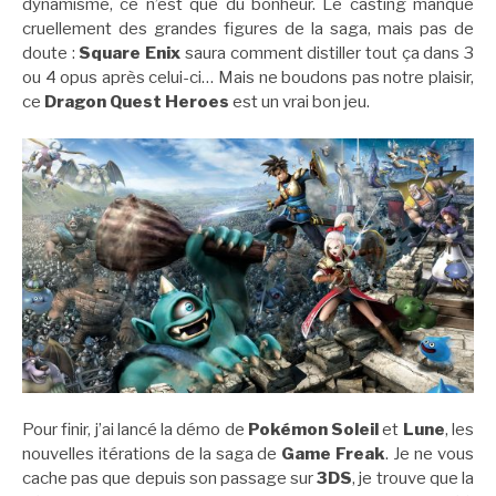
dynamisme, ce n’est que du bonheur. Le casting manque
cruellement des grandes figures de la saga, mais pas de
doute :
Square Enix
saura comment distiller tout ça dans 3
ou 4 opus après celui-ci… Mais ne boudons pas notre plaisir,
ce
Dragon Quest Heroes
est un vrai bon jeu.
Pour finir, j’ai lancé la démo de
Pokémon
Soleil
et
Lune
, les
nouvelles itérations de la saga de
Game Freak
. Je ne vous
cache pas que depuis son passage sur
3DS
, je trouve que la