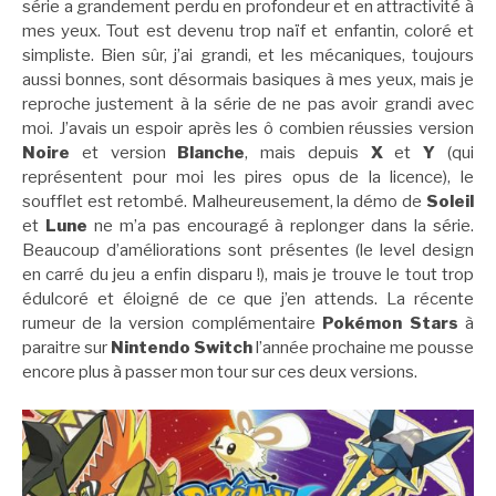
série a grandement perdu en profondeur et en attractivité à
mes yeux. Tout est devenu trop naïf et enfantin, coloré et
simpliste. Bien sûr, j’ai grandi, et les mécaniques, toujours
aussi bonnes, sont désormais basiques à mes yeux, mais je
reproche justement à la série de ne pas avoir grandi avec
moi. J’avais un espoir après les ô combien réussies version
Noire
et version
Blanche
, mais depuis
X
et
Y
(qui
représentent pour moi les pires opus de la licence), le
soufflet est retombé. Malheureusement, la démo de
Soleil
et
Lune
ne m’a pas encouragé à replonger dans la série.
Beaucoup d’améliorations sont présentes (le level design
en carré du jeu a enfin disparu !), mais je trouve le tout trop
édulcoré et éloigné de ce que j’en attends. La récente
rumeur de la version complémentaire
Pokémon Stars
à
paraitre sur
Nintendo Switch
l’année prochaine me pousse
encore plus à passer mon tour sur ces deux versions.