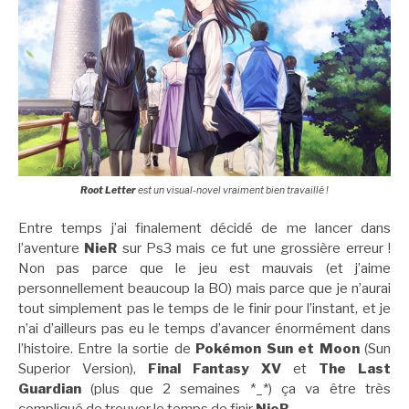
Root Letter
est un visual-novel vraiment bien travaillé !
Entre temps j’ai finalement décidé de me lancer dans
l’aventure
NieR
sur Ps3 mais ce fut une grossière erreur !
Non pas parce que le jeu est mauvais (et j’aime
personnellement beaucoup la BO) mais parce que je n’aurai
tout simplement pas le temps de le finir pour l’instant, et je
n’ai d’ailleurs pas eu le temps d’avancer énormément dans
l’histoire. Entre la sortie de
Pokémon Sun et Moon
(Sun
Superior Version),
Final Fantasy XV
et
The Last
Guardian
(plus que 2 semaines *_*) ça va être très
compliqué de trouver le temps de finir
NieR
…