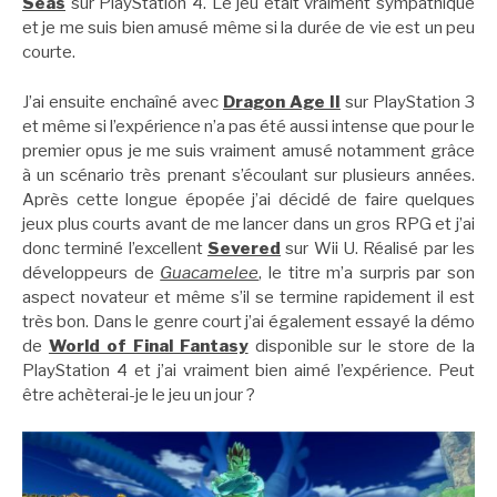
Seas
sur PlayStation 4. Le jeu était vraiment sympathique
et je me suis bien amusé même si la durée de vie est un peu
courte.
J’ai ensuite enchaîné avec
Dragon Age II
sur PlayStation 3
et même si l’expérience n’a pas été aussi intense que pour le
premier opus je me suis vraiment amusé notamment grâce
à un scénario très prenant s’écoulant sur plusieurs années.
Après cette longue épopée j’ai décidé de faire quelques
jeux plus courts avant de me lancer dans un gros RPG et j’ai
donc terminé l’excellent
Severed
sur Wii U. Réalisé par les
développeurs de
Guacamelee
, le titre m’a surpris par son
aspect novateur et même s’il se termine rapidement il est
très bon. Dans le genre court j’ai également essayé la démo
de
World of Final Fantasy
disponible sur le store de la
PlayStation 4 et j’ai vraiment bien aimé l’expérience. Peut
être achèterai-je le jeu un jour ?