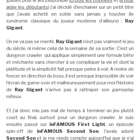
guides pour le jeu (disponible
ici pour les trophées
et
là pour
aider les débutants
) j’ai décidé d’enchainer sur un petit titre
que j’avais acheté en solde sans jamais y toucher (le
syndrome classique du joueur moderne d’ailleurs) :
Ray
Gigant
.
On ne va pas se mentir,
Ray Gigant
n’est pas vraiment le jeu
du siècle, ni même celui de la semaine de sa sortie. C’est un
dungeon crawler qui applique simplement une formule bête
et méchante sans chercher à se compliquer la vie et dont la
platitude et la simplicité fait presque peine à voir. A moins de
foncer en direction du boss, il est presque impossible de voir
l’écran de game over et malheureusement pour moi l’histoire
de
Ray Gigant
n’arrive pas à rattraper son
gameplay
miteux.
Et j’ai donc mis pas mal de temps à terminer un jeu plutôt
court au final, surtout pour un dungeon crawler. Je suis
ensuite passé sur
inFAMOUS First Light
, un épisode
spin-off de
inFAMOUS Second Son
. J’avais adoré
Second Son
et je me rends compte aujourd’hui que je n’ai