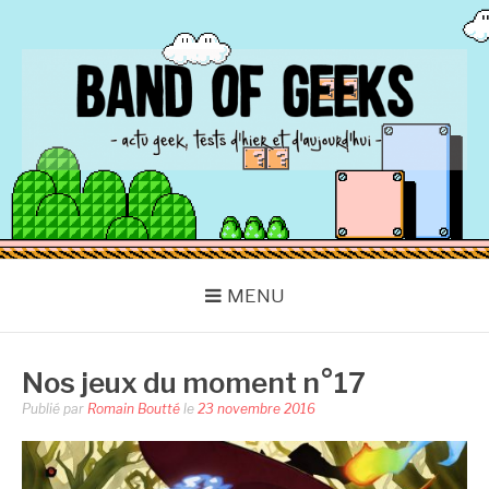
Aller
au
contenu
BAND OF GEEKS
Actu Geek d'hier et d'aujourd'hui
MENU
Nos jeux du moment n°17
Publié par
Romain Boutté
le
23 novembre 2016