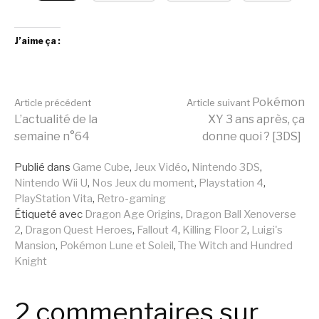
J’aime ça :
Lire
Pokémon
Article précédent
Article suivant
L’actualité de la
XY 3 ans après, ça
semaine n°64
donne quoi ? [3DS]
la
Publié dans
Game Cube
,
Jeux Vidéo
,
Nintendo 3DS
,
Nintendo Wii U
,
Nos Jeux du moment
,
Playstation 4
,
suite
PlayStation Vita
,
Retro-gaming
Étiqueté avec
Dragon Age Origins
,
Dragon Ball Xenoverse
2
,
Dragon Quest Heroes
,
Fallout 4
,
Killing Floor 2
,
Luigi's
Mansion
,
Pokémon Lune et Soleil
,
The Witch and Hundred
Knight
2 commentaires sur