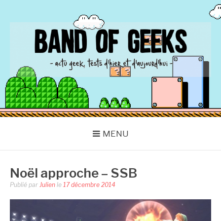
Aller
au
contenu
BAND OF GEEKS
Actu Geek d'hier et d'aujourd'hui
MENU
Noël approche – SSB
Publié par
Julien
le
17 décembre 2014