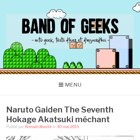
Aller
au
contenu
BAND OF GEEKS
Actu Geek d'hier et d'aujourd'hui
MENU
Naruto Gaiden The Seventh
Hokage Akatsuki méchant
Publié par
Romain Boutté
le
30 mai 2015