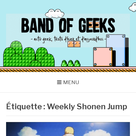
Aller
au
contenu
BAND OF GEEKS
Actu Geek d'hier et d'aujourd'hui
MENU
Étiquette :
Weekly Shonen Jump