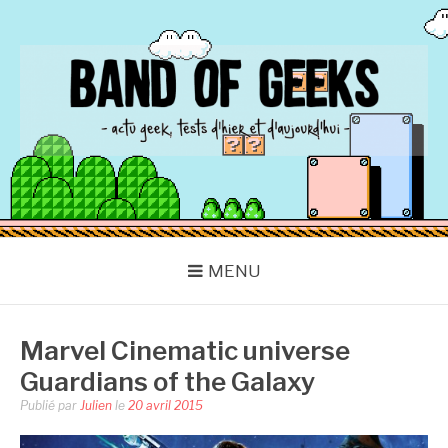
Aller
au
contenu
BAND OF GEEKS
Actu Geek d'hier et d'aujourd'hui
MENU
Marvel Cinematic universe
Guardians of the Galaxy
Publié par
Julien
le
20 avril 2015