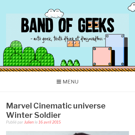
Aller
au
contenu
BAND OF GEEKS
Actu Geek d'hier et d'aujourd'hui
MENU
Marvel Cinematic universe
Winter Soldier
Publié par
Julien
le
16 avril 2015