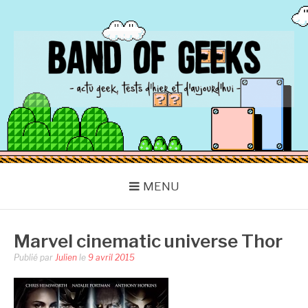
Aller
au
contenu
BAND OF GEEKS
Actu Geek d'hier et d'aujourd'hui
MENU
Marvel cinematic universe Thor
Publié par
Julien
le
9 avril 2015