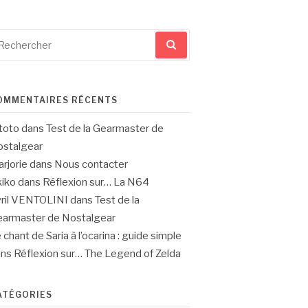
cherche
ur
OMMENTAIRES RÉCENTS
toto
dans
Test de la Gearmaster de
stalgear
rjorie
dans
Nous contacter
iko
dans
Réflexion sur… La N64
ril VENTOLINI
dans
Test de la
armaster de Nostalgear
 chant de Saria à l’ocarina : guide simple
ans
Réflexion sur… The Legend of Zelda
ATÉGORIES