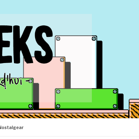
Nostalgear