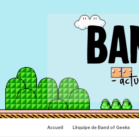
Aller
au
contenu
BAND OF GEEK
Actu Geek d'hier et d'aujourd'hui
Accueil
L’équipe de Band of Geeks