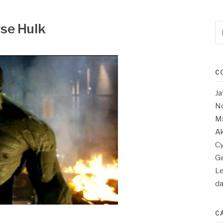
rse Hulk
Re
po
:
C
Ja
No
Ma
Ak
Cy
Ge
Le
d
C