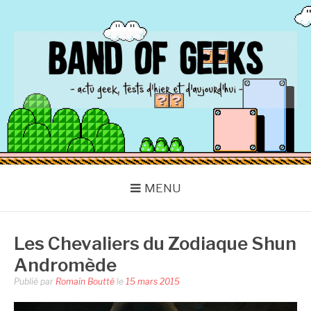
Aller
au
contenu
BAND OF GEEKS
Actu Geek d'hier et d'aujourd'hui
MENU
Les Chevaliers du Zodiaque Shun
Andromède
Publié par
Romain Boutté
le
15 mars 2015