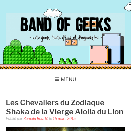
Aller
au
contenu
BAND OF GEEKS
Actu Geek d'hier et d'aujourd'hui
MENU
Les Chevaliers du Zodiaque
Shaka de la Vierge Aiolia du Lion
Publié par
Romain Boutté
le
15 mars 2015