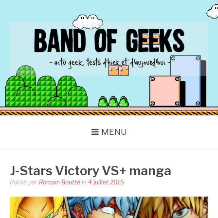
Aller
au
contenu
BAND OF GEEKS
Actu Geek d'hier et d'aujourd'hui
MENU
J-Stars Victory VS+ manga
Publié par
Romain Boutté
le
4 juillet 2015