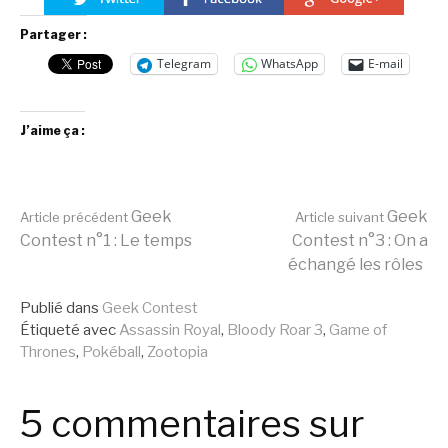
Partager :
Telegram
WhatsApp
E-mail
J’aime ça :
Lire
Geek
Geek
Article précédent
Article suivant
Contest n°1 : Le temps
Contest n°3 : On a
échangé les rôles
la
Publié dans
Geek Contest
Étiqueté avec
Assassin Royal
,
Bloody Roar 3
,
Game of
suite
Thrones
,
Pokéball
,
Zootopia
5 commentaires sur