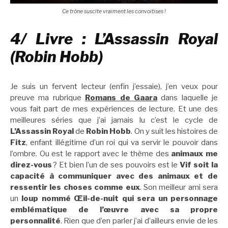
Ce trône suscite vraiment les convoitises !
4/ Livre : L’Assassin Royal
(Robin Hobb)
Je suis un fervent lecteur (enfin j’essaie), j’en veux pour
preuve ma rubrique
Romans de Gaara
dans laquelle je
vous fait part de mes expériences de lecture. Et une des
meilleures séries que j’ai jamais lu c’est le cycle de
L’Assassin Royal
de
Robin Hobb
. On y suit les histoires de
Fitz
, enfant illégitime d’un roi qui va servir le pouvoir dans
l’ombre. Ou est le rapport avec le thème des
animaux me
direz-vous
? Et bien l’un de ses pouvoirs est le
Vif soit la
capacité à communiquer avec des animaux et de
ressentir les choses comme eux
. Son meilleur ami sera
un
loup
nommé Œil-de-nuit qui sera
un personnage
emblématique de l’œuvre avec sa propre
personnalité
. Rien que d’en parler j’ai d’ailleurs envie de les