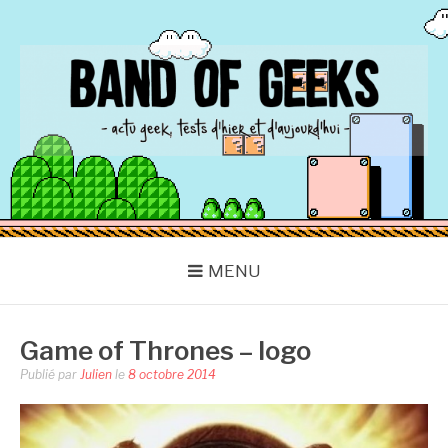
Aller
au
contenu
BAND OF GEEKS
Actu Geek d'hier et d'aujourd'hui
MENU
Game of Thrones – logo
Publié par
Julien
le
8 octobre 2014