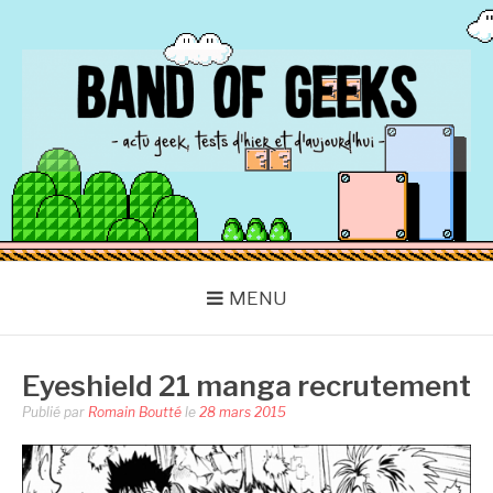
Aller
au
contenu
BAND OF GEEKS
Actu Geek d'hier et d'aujourd'hui
MENU
Eyeshield 21 manga recrutement
Publié par
Romain Boutté
le
28 mars 2015