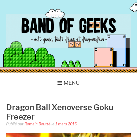
Aller
au
contenu
BAND OF GEEKS
Actu Geek d'hier et d'aujourd'hui
MENU
Dragon Ball Xenoverse Goku
Freezer
Publié par
Romain Boutté
le
1 mars 2015