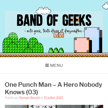
Aller
au
contenu
BAND OF GEEKS
Actu Geek d'hier et d'aujourd'hui
MENU
One Punch Man – A Hero Nobody
Knows (03)
Publié par
Romain Boutté
le
31 juillet 2022