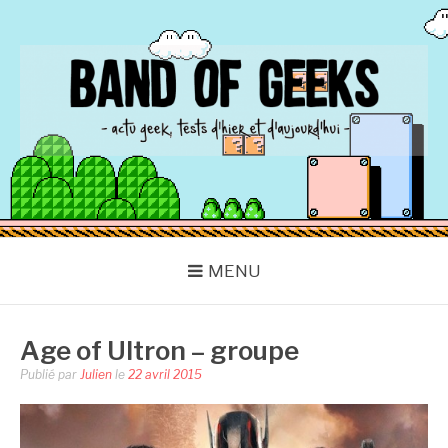
Aller
au
contenu
BAND OF GEEKS
Actu Geek d'hier et d'aujourd'hui
MENU
Age of Ultron – groupe
Publié par
Julien
le
22 avril 2015