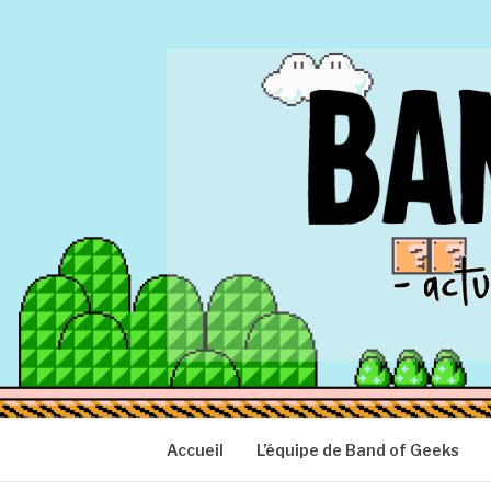
Aller
au
contenu
BAND OF GEEK
Actu Geek d'hier et d'aujourd'hui
Accueil
L’équipe de Band of Geeks