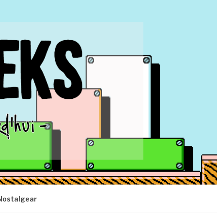
Nostalgear