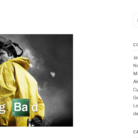
Re
po
:
C
Ja
No
Ma
Ak
Cy
Ge
Le
d
C