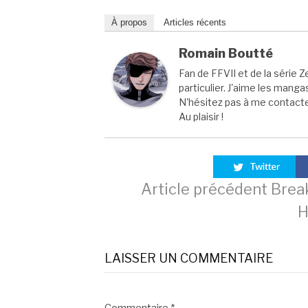
À propos
Articles récents
Romain Boutté
Fan de FFVII et de la série Z
particulier. J'aime les manga
N'hésitez pas à me contacter
Au plaisir !
Lire
Article précédent
Break
H
la
LAISSER UN COMMENTAIRE
suite