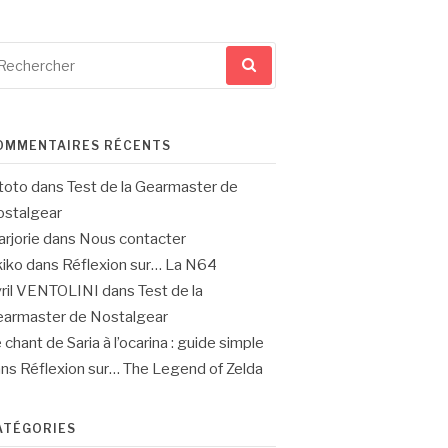
cherche
ur
OMMENTAIRES RÉCENTS
toto
dans
Test de la Gearmaster de
stalgear
rjorie
dans
Nous contacter
iko
dans
Réflexion sur… La N64
ril VENTOLINI
dans
Test de la
armaster de Nostalgear
 chant de Saria à l’ocarina : guide simple
ans
Réflexion sur… The Legend of Zelda
ATÉGORIES